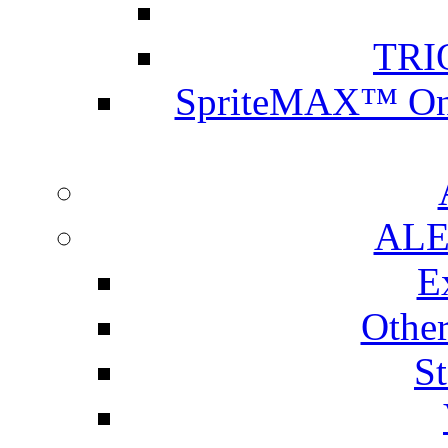
TRI
SpriteMAX™ Onl
ALE
E
Othe
S