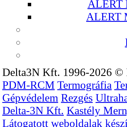
ALERT R
ALERT M
Delta3N Kft. 1996-2026 © 
PDM-RCM
Termográfia
Te
Gépvédelem
Rezgés
Ultrah
Delta-3N Kft.
Kastély Mer
Látogatott weboldalak készí