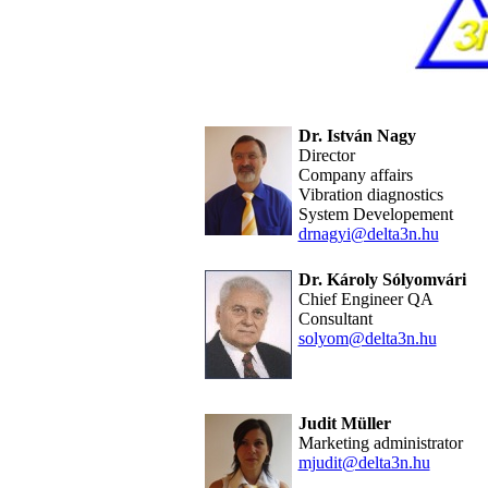
Dr. István Nagy
Director
Company affairs
Vibration diagnostics
System Developement
drnagyi@delta3n.hu
Dr. Károly Sólyomvári
Chief Engineer QA
Consultant
solyom@delta3n.hu
Judit Müller
Marketing administrator
mjudit@delta3n.hu